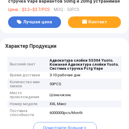
стручка Vape вариантов 50mg и 20mg устранимая
Цена：$3.2~$3.7/PCS
MOQ：50PCS
Лучшая цена
Контакт
Характер Продукции
,
Адвокатура слойки SS304 Yuoto
Высокий свет
,
Кожаная Адвокатура слойки Yuoto
Система стручка Pctg Vape
Время доставки
3-10 рабочие дни
Количество мин
50PCS
заказа
Место
Шэньчжэнь
происхождения
Номер модели
XXL Макс
Поставка
6000000pcs/Month
способности
Осмотрите больше