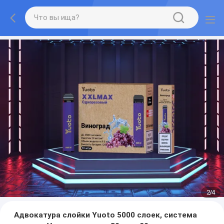
2
/
4
Адвокатура слойки Yuoto 5000 слоек, система