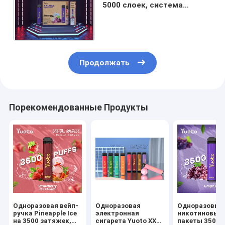
5000 слоек, система
стручка Vape вариантов
50mg и 20mg устранимая
Продолжать
Порекомендованные Продукты
Одноразовая вейп-
Одноразовая
Одноразовые
ручка Pineapple Ice
электронная
никотиновые
на 3500 затяжек,
сигарета Yuoto XXL
пакеты 3500 