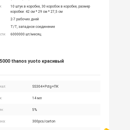
и:
10 штук в коробке, 30 коробок в коробке, размер
коробки: 42 см * 29 см * 27,5 см
2-7 рабочих дней
T/T, западное соединение
сти:
6000000 шт/месяц
 5000 thanos yuoto красивый
иал:
SS304+Pctg+ПК
к:
14 мл
ин:
5%
вка:
300pcs/carton