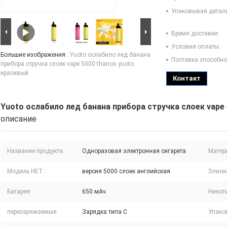
Упаковывая детал
Время доставки:
Условия оплаты:
Большие изображения :
Yuoto ослабило лед банана
Поставка способно
прибора стручка слоек vape 5000 thanos yuoto
красивый
Контакт
Yuoto ослабило лед банана прибора стручка слоек vape
описание
Название продукта:
Одноразовая электронная сигарета
Матер
Модель НЕТ.:
версия 5000 слоек английская
Элили
Батарея:
650 мАч
Никот
перезаряжаемые:
Зарядка типа C
Упако