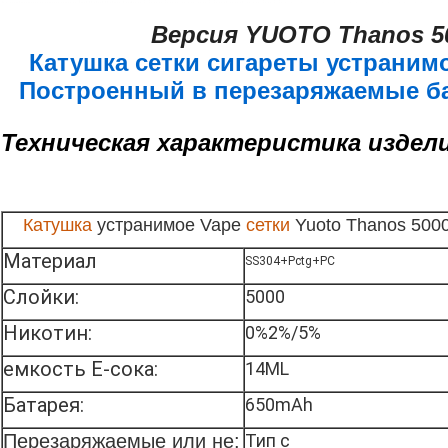
Версия YUOTO Thanos 50
Катушка сетки сигареты устраним
Построенный в перезаряжаемые ба
Техническая характеристика издели
Катушка
устранимое Vape
сетки
Yuoto
Thanos 5000
Материал
SS304+Pctg+PC
Слойки:
5000
Никотин:
0%2%/5%
емкость E-сока:
14ML
Батарея:
650mAh
Перезаряжаемые или не:
Тип c