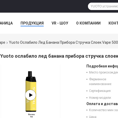
РАНИЦА
ПРОДУКЦИЯ
VR - ШОУ
О КОМПАНИИ
КОН
ape
Yuoto Ослабило Лед Банана Прибора Стручка Слоек Vape 50
Yuoto ослабило лед банана прибора стручка слоек
Подробная инфор
Место происхожде
Фирменное
наименование:
Сертификация:
Номер модели:
Оплата и достав
Количество мин за
Цена: