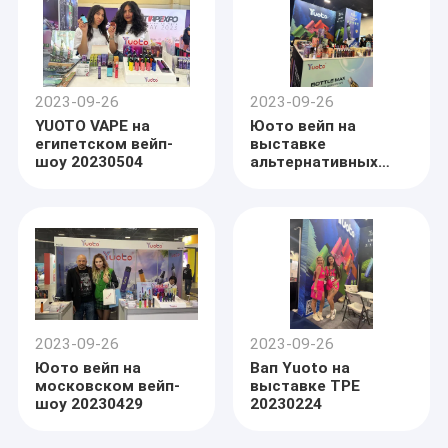
2023-09-26
2023-09-26
YUOTO VAPE на
Юото вейп на
египетском вейп-
выставке
шоу 20230504
альтернативных
продуктов EXPO
20230303 Флорида
2023-09-26
2023-09-26
Юото вейп на
Вап Yuoto на
московском вейп-
выставке TPE
шоу 20230429
20230224