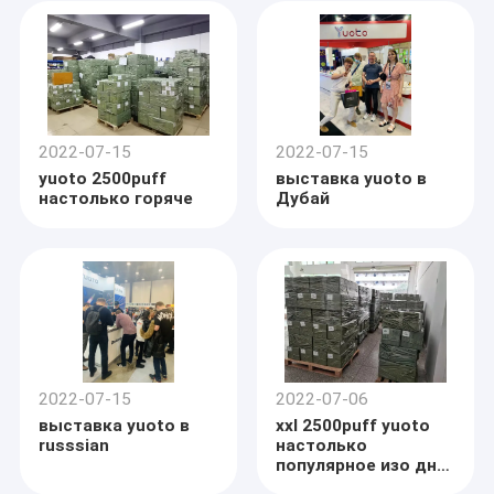
2022-07-15
2022-07-15
yuoto 2500puff
выставка yuoto в
настолько горяче
Дубай
Главная страница
Технология Шэньчжэня Dehaichun была основана в 2018 и
2022-07-15
2022-07-06
расположена в Шэньчжэне, Китае. Yuoto всегда
Продукция
выставка yuoto в
xxl 2500puff yuoto
придерживается общего соображения дела
russsian
настолько
«ориентированного на Талант, основанного на Целостност».
популярное изо дня
VR - шоу
Собирающ элиты индустрии, совмещая предварительную
в день мы доставка
технологию производства, методы управления и