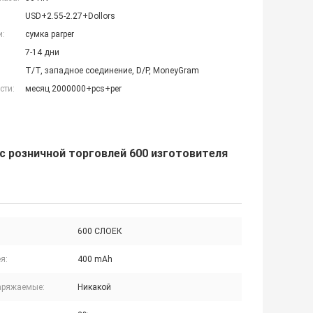
USD+2.55-2.27+Dollors
и:
сумка parper
7-14 дни
T/T, западное соединение, D/P, MoneyGram
сти:
месяц 2000000+pcs+per
 с розничной торговлей 600 изготовителя
600 СЛОЕК
я:
400 mAh
аряжаемые:
Никакой