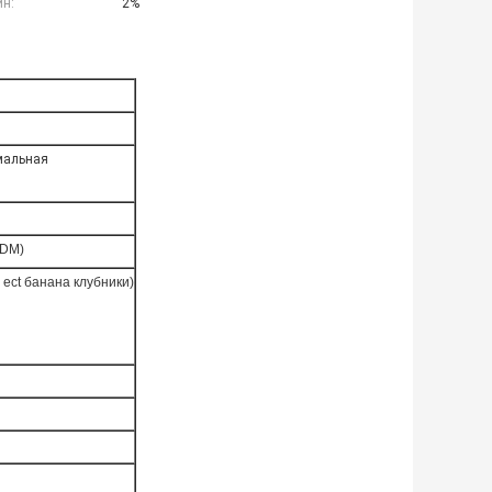
ин:
2%
мальная
ODM)
 ect банана клубники)