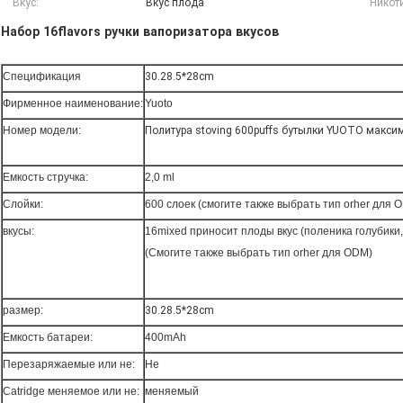
Вкус:
Вкус плода
Никот
Набор 16flavors ручки вапоризатора вкусов
Спецификация
30.28.5*28cm
Фирменное наименование:
Yuoto
Номер модели:
Политура stoving 600puffs бутылки YUOTO макси
Емкость стручка:
2,0 ml
Слойки:
600 слоек (смогите также выбрать тип orher для 
вкусы:
16mixed приносит плоды вкус (поленика голубики,
(Смогите также выбрать тип orher для ODM)
размер:
30.28.5*28cm
Емкость батареи:
400mAh
Перезаряжаемые или не:
Не
Catridge меняемое или не:
меняемый