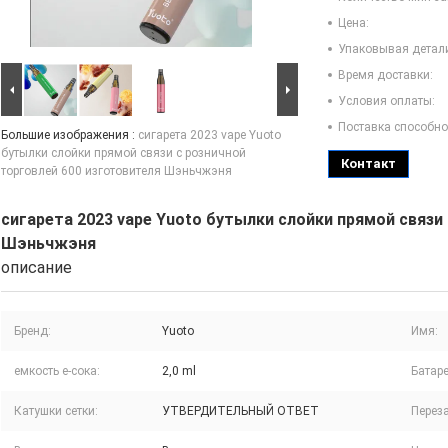
Цена:
Упаковывая детал
Время доставки:
Условия оплаты:
Поставка способно
Большие изображения :
сигарета 2023 vape Yuoto
бутылки слойки прямой связи с розничной
Контакт
торговлей 600 изготовителя Шэньчжэня
сигарета 2023 vape Yuoto бутылки слойки прямой связи
Шэньчжэня
описание
Бренд:
Yuoto
Имя:
емкость e-сока:
2,0 ml
Батаре
Катушки сетки:
УТВЕРДИТЕЛЬНЫЙ ОТВЕТ
Перез