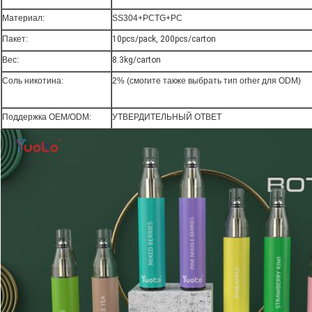
Материал:
SS304+PCTG+PC
Пакет:
10pcs/pack, 200pcs/carton
Вес:
8.3kg/carton
Соль никотина:
2% (смогите также выбрать тип orher для ODM)
Поддержка OEM/ODM:
УТВЕРДИТЕЛЬНЫЙ ОТВЕТ