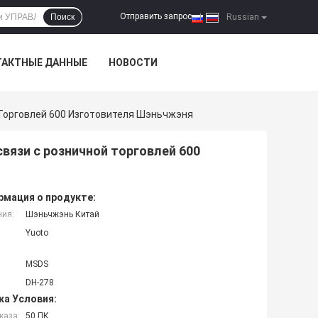
Отправить запрос
Поиск
|
Russian
ТАКТНЫЕ ДАННЫЕ
НОВОСТИ
 Торговлей 600 Изготовителя Шэньчжэня
связи с розничной торговлей 600
мация о продукте:
ния:
Шэньчжэнь Китай
Yuoto
MSDS
DH-278
ка Условия:
каза:
50 ПК