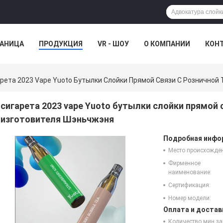
РАНИЦА
ПРОДУКЦИЯ
VR - ШОУ
О КОМПАНИИ
КОН
рета 2023 Vape Yuoto Бутылки Слойки Прямой Связи С Розничной
сигарета 2023 vape Yuoto бутылки слойки прямой 
изготовителя Шэньчжэня
Подробная инфор
Место происхожде
Фирменное
наименование:
Сертификация:
Номер модели:
Оплата и достав
Количество мин за