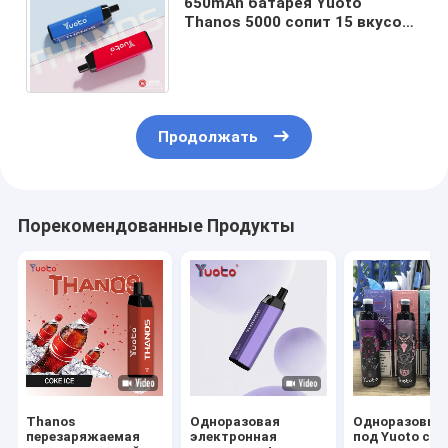
650mAh батарея Yuoto
Thanos 5000 сопит 15 вкусов
плода цепляет свертывает
спиралью перезаряжаемые
Продолжать
Порекомендованные Продукты
Thanos
Одноразовая
Одноразовый 
перезаряжаемая
электронная
под Yuoto с 1