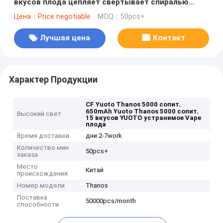
вкусов плода цепляет свертывает спиралью
перезаряжаемые
Цена：Price negotiable
MOQ：50pcs+
Лучшая цена
Контакт
Характер Продукции
,
CF Yuoto Thanos 5000 сопит
,
650mAh Yuoto Thanos 5000 сопит
Высокий свет
15 вкусов YUOTO устранимое Vape
плода
Время доставки
дни 2-7work
Количество мин
50pcs+
заказа
Место
Китай
происхождения
Номер модели
Thanos
Поставка
50000pcs/month
способности